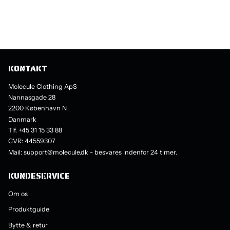
KONTAKT
Molecule Clothing ApS
Nannasgade 28
2200 København N
Danmark
Tlf. +45 31 15 33 88
CVR: 44559307
Mail: support@molecule.dk - besvares indenfor 24 timer.
KUNDESERVICE
Om os
Produktguide
Bytte & retur