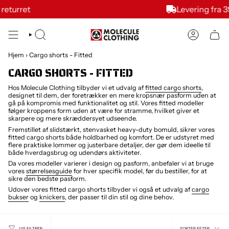
Skit
Levering fra 39 kr.
to
content
SØG
KONTI
Hjem
›
Cargo shorts - Fitted
CARGO SHORTS - FITTED
Hos Molecule Clothing tilbyder vi et udvalg af
fitted cargo shorts
,
designet til dem, der foretrækker en mere kropsnær pasform uden at
gå på kompromis med funktionalitet og stil. Vores fitted modeller
følger kroppens form uden at være for stramme, hvilket giver et
skarpere og mere skræddersyet udseende.
Fremstillet af slidstærkt, stenvasket heavy-duty bomuld, sikrer vores
fitted cargo shorts både holdbarhed og komfort. De er udstyret med
flere praktiske lommer og justerbare detaljer, der gør dem ideelle til
både hverdagsbrug og udendørs aktiviteter.
Da vores modeller varierer i design og pasform, anbefaler vi at bruge
vores
størrelsesguide
for hver specifik model, før du bestiller, for at
sikre den bedste pasform.
Udover vores fitted cargo shorts tilbyder vi også et udvalg af
cargo
bukser
og
knickers
, der passer til din stil og dine behov.
SORTER
SORTER EFTER
VIS FILTRER