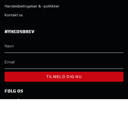
Handelsbetingelser & -politikker
Kontakt os
NYHEDSBREV
TILMELD DIG NU
FØLG OS
Instagram
Facebook
YouTube
SPROG
VALUTA
DANSK
SEK KR