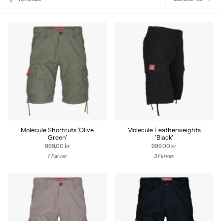
EFTER
Molecule Shortcuts 'Olive
Molecule Featherweights
Green'
'Black'
999,00 kr
999,00 kr
7 Farver
3 Farver