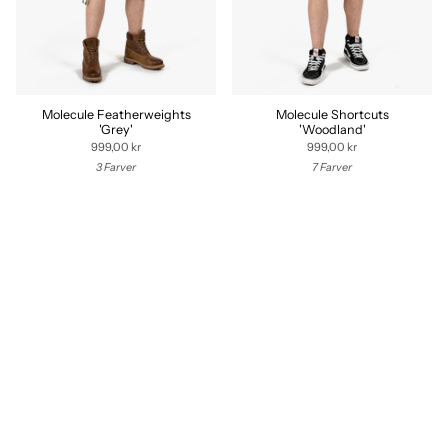
Molecule Featherweights
Molecule Shortcuts
'Grey'
'Woodland'
999,00 kr
999,00 kr
3 Farver
7 Farver