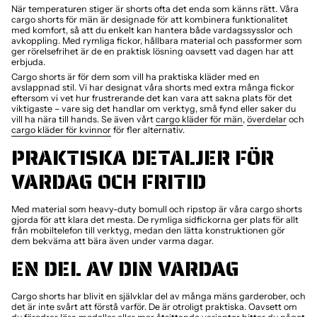
När temperaturen stiger är shorts ofta det enda som känns rätt. Våra
cargo shorts för män är designade för att kombinera funktionalitet
med komfort, så att du enkelt kan hantera både vardagssysslor och
avkoppling. Med rymliga fickor, hållbara material och passformer som
ger rörelsefrihet är de en praktisk lösning oavsett vad dagen har att
erbjuda.
Cargo shorts är för dem som vill ha praktiska kläder med en
avslappnad stil. Vi har designat våra shorts med extra många fickor
eftersom vi vet hur frustrerande det kan vara att sakna plats för det
viktigaste – vare sig det handlar om verktyg, små fynd eller saker du
vill ha nära till hands. Se även vårt
cargo kläder för män
,
överdelar
och
cargo kläder för kvinnor
för fler alternativ.
PRAKTISKA DETALJER FÖR
VARDAG OCH FRITID
Med material som heavy-duty bomull och ripstop är våra cargo shorts
gjorda för att klara det mesta. De rymliga sidfickorna ger plats för allt
från mobiltelefon till verktyg, medan den lätta konstruktionen gör
dem bekväma att bära även under varma dagar.
EN DEL AV DIN VARDAG
Cargo shorts har blivit en självklar del av många mäns garderober, och
det är inte svårt att förstå varför. De är otroligt praktiska. Oavsett om