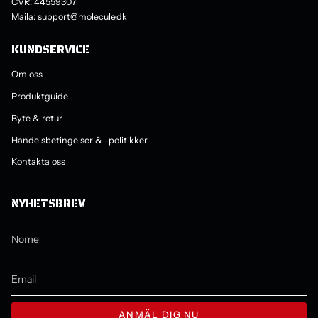
CVR: 44559307
Maila: support@molecule.dk
KUNDSERVICE
Om oss
Produktguide
Byte & retur
Handelsbetingelser & -politikker
Kontakta oss
NYHETSBREV
ANMÄL DIG NU