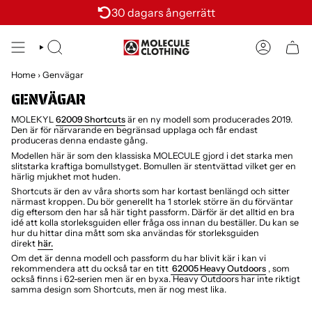
Vai
30 dagars ångerrätt
al
contenuto
CERCA
ACCOUNT
Home
›
Genvägar
GENVÄGAR
MOLEKYL
62009 Shortcuts
är en ny modell som producerades 2019.
Den är för närvarande en begränsad upplaga och får endast
produceras denna endaste gång.
Modellen här är som den klassiska MOLECULE gjord i det starka men
slitstarka kraftiga bomullstyget. Bomullen är stentvättad vilket ger en
härlig mjukhet mot huden.
Shortcuts är den av våra shorts som har kortast benlängd och sitter
närmast kroppen. Du bör generellt ha 1 storlek större än du förväntar
dig eftersom den har så här tight passform. Därför är det alltid en bra
idé att kolla storleksguiden eller fråga oss innan du beställer. Du kan se
hur du hittar dina mått som ska användas för storleksguiden
direkt
här.
Om det är denna modell och passform du har blivit kär i kan vi
rekommendera att du också tar en titt
62005 Heavy Outdoors
, som
också finns i 62-serien men är en byxa. Heavy Outdoors har inte riktigt
samma design som Shortcuts, men är nog mest lika.