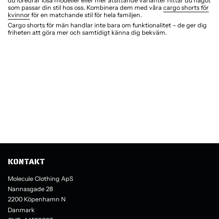
du föredrar lösa modeller eller mer åtsittande varianter hittar du något
som passar din stil hos oss. Kombinera dem med våra
cargo shorts för
kvinnor
för en matchande stil för hela familjen.
Cargo shorts för män handlar inte bara om funktionalitet – de ger dig
friheten att göra mer och samtidigt känna dig bekväm.
KONTAKT
Molecule Clothing ApS
Nannasgade 28
2200 Köpenhamn N
Danmark