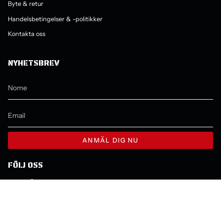
Byte & retur
Handelsbetingelser & -politikker
Kontakta oss
NYHETSBREV
ANMÄL DIG NU
FÖLJ OSS
Instagram
Facebook
YouTube
LINGUA
VALUTA
ITALIANO
SEK KR