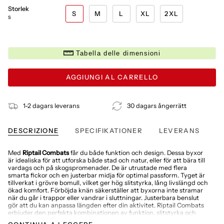
Storlek
S
M
L
XL
2XL
S
Tabella delle dimensioni
AGGIUNGI AL CARRELLO
1-2 dagars leverans
30 dagars ångerrätt
DESCRIZIONE
SPECIFIKATIONER
LEVERANS
Med
Riptail Combats
får du både funktion och design. Dessa byxor
är idealiska för att utforska både stad och natur, eller för att bära till
vardags och på skogspromenader. De är utrustade med flera
smarta fickor och en justerbar midja för optimal passform. Tyget är
tillverkat i grövre bomull, vilket ger hög slitstyrka, lång livslängd och
ökad komfort. Förböjda knän säkerställer att byxorna inte stramar
när du går i trappor eller vandrar i sluttningar. Justerbara benslut
gör att du kan anpassa längden efter din aktivitet. Riptail Combats
erbjuder den perfekta kombinationen av funktion, slitstyrka och
bekvämlighet.