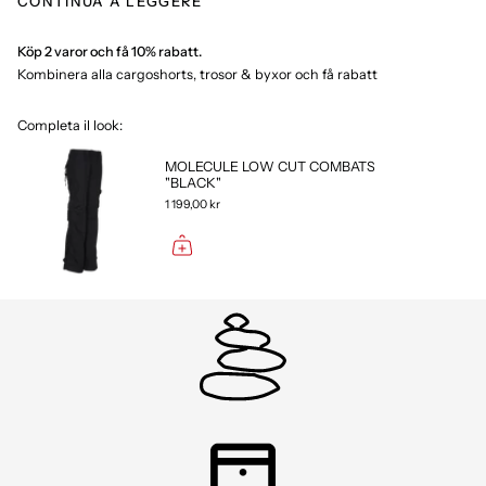
CONTINUA A LEGGERE
Tillverkade av kraftig bomull för långvarig användning
Utrustade med sex praktiska fickor med lock och tryckknappar
Köp 2 varor och få 10% rabatt.
Justerbara benslut och dragsko i midjan
Normal passform / Smal passform/ FIGURNÄRA
Kombinera alla cargoshorts, trosor & byxor och få rabatt
Alternativa Modeller
Inspirerade av designelement från herrmodellen Board Pants
Completa il look:
54002.
MOLECULE LOW CUT COMBATS
"BLACK"
1 199,00 kr