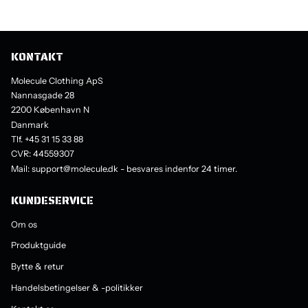
KONTAKT
Molecule Clothing ApS
Nannasgade 28
2200 København N
Danmark
Tlf. +45 31 15 33 88
CVR: 44559307
Mail: support@molecule.dk - besvares indenfor 24 timer.
KUNDESERVICE
Om os
Produktguide
Bytte & retur
Handelsbetingelser & -politikker