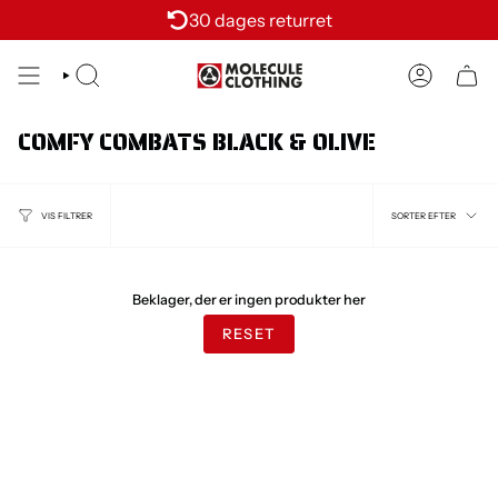
Skit
30 dages returret
to
content
SØG
KONTI
COMFY COMBATS BLACK & OLIVE
SORTER
SORTER EFTER
VIS FILTRER
EFTER
Beklager, der er ingen produkter her
RESET