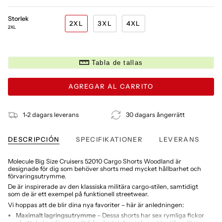
Storlek
2XL
3XL
4XL
2XL
Tabla de tallas
AGREGAR AL CARRITO
1-2 dagars leverans
30 dagars ångerrätt
DESCRIPCIÓN
SPECIFIKATIONER
LEVERANS
Molecule Big Size Cruisers 52010 Cargo Shorts Woodland är
designade för dig som behöver shorts med mycket hållbarhet och
förvaringsutrymme.
De är inspirerade av den klassiska militära cargo-stilen, samtidigt
som de är ett exempel på funktionell streetwear.
Vi hoppas att de blir dina nya favoriter – här är anledningen:
Maximalt lagringsutrymme
– Dessa shorts har sex rymliga fickor