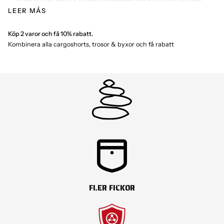
så att du kan förvara allt från din telefon och nycklar till en liten
iPad eller bärbar dator. Sidofickorna är djupa och breda. De
LEER MÁS
förhindrar att saker trycker mot ditt ben eller faller ut när du
sätter dig ner. Bakfickorna har knappar så att du inte tappar
något på vägen. Även när du flyger genom rapsfälten en
Köp 2 varor och få 10% rabatt.
sommardag på din motorcykel har du fortfarande allt till hands.
Kombinera alla cargoshorts, trosor & byxor och få rabatt
Slitstark bomull som blir mjukare med tiden
– Tyget har en rå och
fast struktur från början. Med tiden blir den mjuk och lätt
borstad, vilket gör dessa Molecule Big Size Cruisers 52010 Cargo
Shorts Woodland ännu mer bekväma. De håller formen, även
efter många somrar och upprepade tvättar. Sömmarna är
kraftiga och förstärkta, så de klarar av att utsättas för lite av varje.
Det är för dig som letar efter slitstarka cargoshorts i streetwear-
stilen som även kan användas i mer krävande miljöer.
Baggy passform för maximal rörelsefrihet
– Tyget faller tungt och
naturligt, så att du inte känner dig stel eller begränsad. Vi har
upptäckt att många män också väljer att använda dem som
arbetsshorts. Passformen hjälper till att ge andningsförmåga och
komfort, även under de varmaste dagarna. Den justerbara
midjan gör det lättare att få rätt passform.
FLER FICKOR