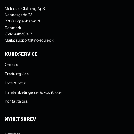
Molecule Clothing ApS
Nannasgade 28
2200 Köpenhamn N
Danmark
CVR: 44559307
Maila: support@molecule.dk
KUNDSERVICE
Om oss
Produktguide
Byte & retur
Handelsbetingelser & -politikker
Kontakta oss
NYHETSBREV