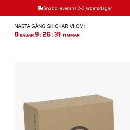
Ir
al
Snabb leverans 2-3 arbetsdagar
contenido
NÄSTA GÅNG SKICKAR VI OM:
0
9
26
30
DAGAR
:
:
TIMMAR