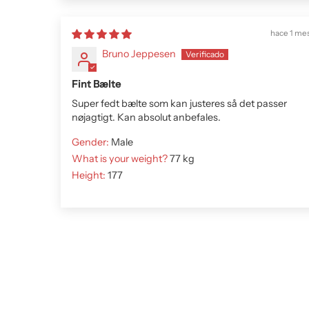
hace 1 me
Bruno Jeppesen
Fint Bælte
Super fedt bælte som kan justeres så det passer
nøjagtigt. Kan absolut anbefales.
Gender:
Male
What is your weight?
77 kg
Height:
177