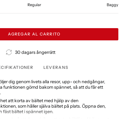
Regular
Baggy
AGREGAR AL CARRITO
30 dagars ångerrätt
ECIFIKATIONER
LEVERANS
följer dig genom livets alla resor, upp- och nedgångar,
a funktionen gömd bakom spännet, så att du får ett
.
ghet att korta av bältet med hjälp av den
ktionen, som håller själva bältet på plats. Öppna den,
h fäst bältet i spännet igen.
rem med, så att du undviker att extra bältlängd hänger ut,
 genom hällan i byxorna.
ngning utan hål