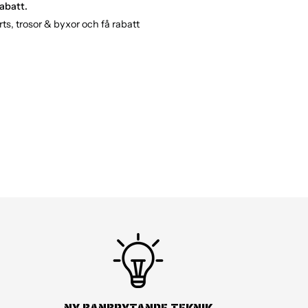
v bältet själv
abatt.
ts, trosor & byxor och få rabatt
tra bältlängd instoppad