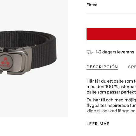
Fitted
1-2 dagars leverans
DESCRIPCIÓN
SP
Här får du ett bälte som 
med den 100 % justerbar
bälte som passar perfekt
Du har till och med möjli
flygbältesinspirerade fun
klipp till önskad längd oc
Slutligen följer en liten 
även om du inte trär den
LEER MÁS
100 % justerbar stä