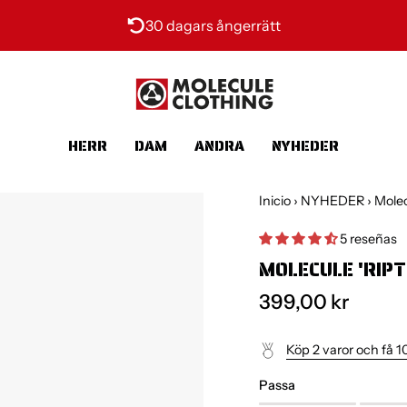
30 dagars ångerrätt
HERR
DAM
ANDRA
NYHEDER
Inicio
›
NYHEDER
›
Molec
5 reseñas
MOLECULE 'RIPT
399,00 kr
Köp 2 varor och få 1
Passa