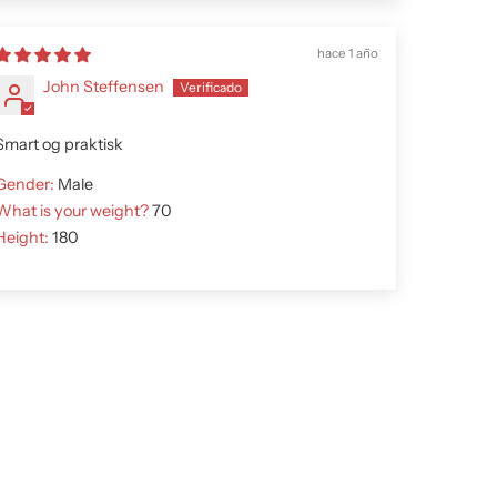
hace 1 año
John Steffensen
Smart og praktisk
Gender:
Male
What is your weight?
70
Height:
180