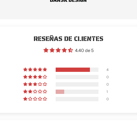
DANSK DESIGN
RESEÑAS DE CLIENTES
4.40 de 5
4
0
0
1
0