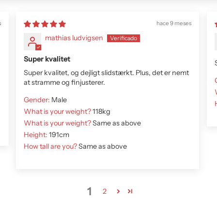
s
hace 9 meses
mathias ludvigsen
Super kvalitet
Super kvalitet, og dejligt slidstærkt. Plus, det er nemt
at stramme og finjusterer.
Gender:
Male
What is your weight?
118kg
What is your weight?
Same as above
Height:
191cm
How tall are you?
Same as above
1
2