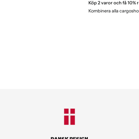
Möjlighet att korta a
Köp 2 varor och få 10% r
125 cm längd
Kombinera alla cargoshor
Rem för att hålla ex
Gun Metal-design