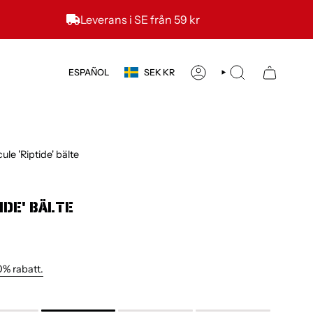
Leverans i SE från 59 kr
MONEDA
IDIOMA
ESPAÑOL
SEK KR
CUENTA
BÚSQUEDA
ule 'Riptide' bälte
IDE' BÄLTE
0% rabatt.