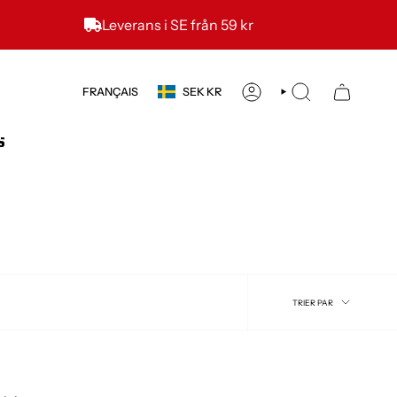
Leverans i SE från 59 kr
DEVISE
LANGUE
FRANÇAIS
SEK KR
COMPTE
RECHERCHE
S
TRIER
TRIER PAR
PAR