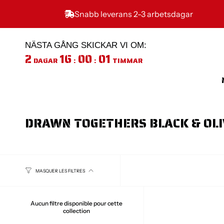
Passer
au
Snabb leverans 2-3 arbetsdagar
contenu
de
la
NÄSTA GÅNG SKICKAR VI OM:
page
2
16
00
01
DAGAR
:
:
TIMMAR
DRAWN TOGETHERS BLACK & OLI
MASQUER LES FILTRES
Aucun filtre disponible pour cette
collection