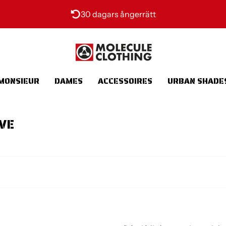
30 dagars ångerrätt
MONSIEUR
DAMES
ACCESSOIRES
URBAN SHADE
VE