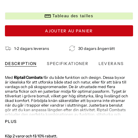
Tableau des tailles
AJOUTER AU PANIER
1-2 dagars leverans
30 dagars ångerrätt
DESCRIPTION
SPECIFIKATIONER
LEVERANS
Med
Riptail Combats
får du både funktion och design. Dessa byxor
är idealiska för att utforska både stad och natur, eller för att bära till
vardags och på skogspromenader. De är utrustade med flera
smarta fickor och en justerbar midja för optimal passform. Tyget är
tillverkat i grövre bomull, vilket ger hög slitstyrka, lång livslängd och
ökad komfort. Förböjda knän säkerställer att byxorna inte stramar
när du går i trappor eller vandrar i sluttningar. Justerbara benslut
gör att du kan anpassa längden efter din aktivitet. Riptail Combats
erbjuder den perfekta kombinationen av funktion, slitstyrka och
bekvämlighet.
PLUS
Tillverkade av kraftig bomull för långvarig användning
Utrustade med sex praktiska fickor med lock och tryckknappar
Köp 2 varor och få 10% rabatt.
Justerbara benslut och dragsko i midjan