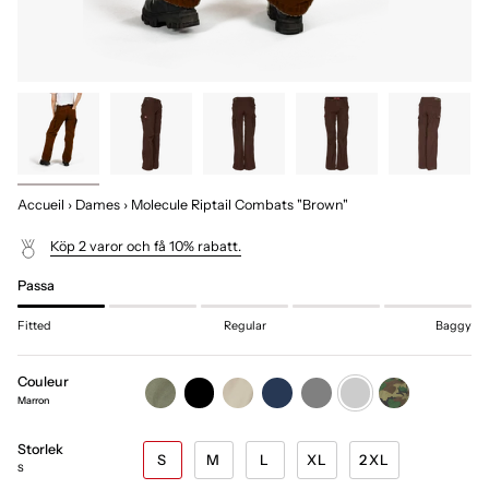
Accueil
›
Dames
›
Molecule Riptail Combats "Brown"
Köp 2 varor och få 10% rabatt.
Passa
Fitted
Regular
Baggy
Couleur
olive-
black
beige
navy
grey
marron
woodland
green
Marron
Storlek
S
M
L
XL
2XL
S