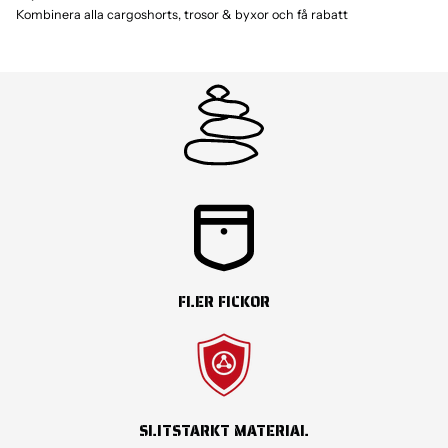
Normal passform / Smal passform/ FIGURNÄRA
Kombinera alla cargoshorts, trosor & byxor och få rabatt
Alternativa Modeller
Inspirerade av designelement från herrmodellen Board Pants
54002.
FLER FICKOR
SLITSTARKT MATERIAL