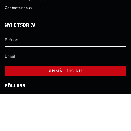
Contactez nous
NYHETSBREV
ANMÄL DIG NU
FÖLJ OSS
Instagram
Facebook
YouTube
LANGUE
DEVISE
FRANÇAIS
SEK KR
© Molecule 2026
Commerce électronique propulsé par Shopify