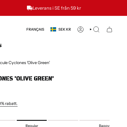
Leverans i SE från 59 kr
DEVISE
LANGUE
FRANÇAIS
SEK KR
COMPTE
RECHERCHE
S
cule Cyclones 'Olive Green'
NES 'OLIVE GREEN'
0% rabatt.
Regular
Baggy