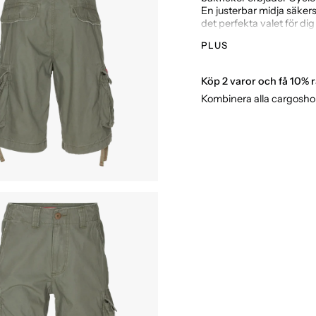
En justerbar midja säkers
det perfekta valet för d
lämpliga för vardagsbruk
PLUS
Tillverkade av slits
Utrustade med sex p
Köp 2 varor och få 10% r
Justerbara benslut 
Kombinera alla cargoshor
Normal passform / 