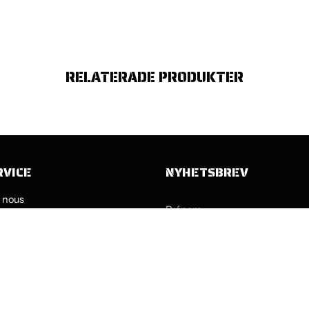
RELATERADE PRODUKTER
RVICE
NYHETSBREV
 nous
roduits
 retours - comment faire ?
ngelser & -politikker
ANMÄL DIG NU
nous