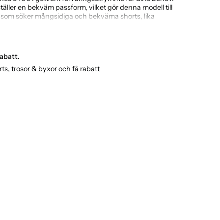
täller en bekväm passform, vilket gör denna modell till
ig som söker mångsidiga och bekväma shorts, lika
 som äventyr i skogen.
tark bomullsmix för långvarig användning
raktiska fickor med lock och tryckknappar
abatt.
och dragsko i midjan
ts, trosor & byxor och få rabatt
Smal passform