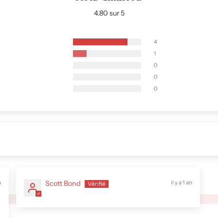
4.80 sur 5
4
1
0
0
0
n
Scott Bond
il y a 1 an