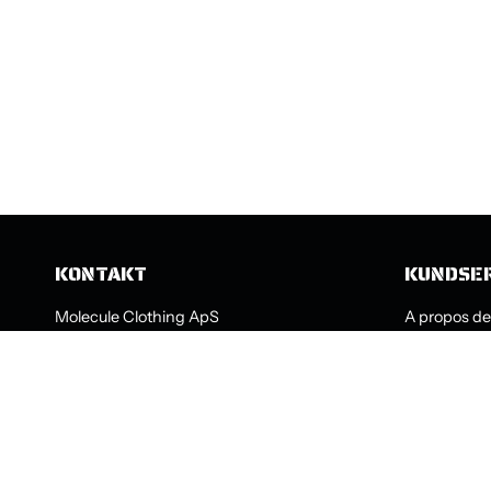
KONTAKT
KUNDSE
Molecule Clothing ApS
A propos de
Nannasgade 28
Guide des p
2200 Köpenhamn N
Échanges et
Danmark
CVR: 44559307
Handelsbeti
Maila: support@molecule.dk
Contactez 