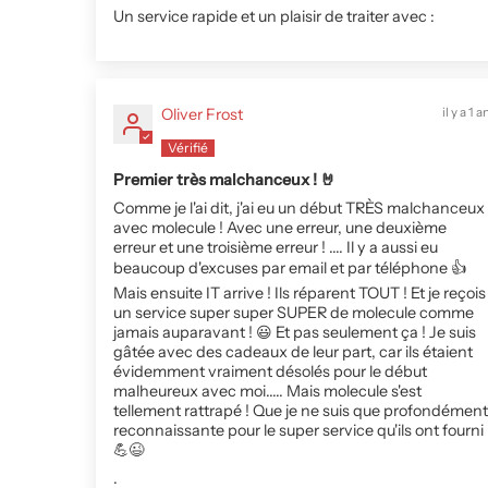
Un service rapide et un plaisir de traiter avec :
Oliver Frost
il y a 1 a
Premier très malchanceux ! 🤘
Comme je l'ai dit, j'ai eu un début TRÈS malchanceux
avec molecule ! Avec une erreur, une deuxième
erreur et une troisième erreur ! .... Il y a aussi eu
beaucoup d'excuses par email et par téléphone 👍
Mais ensuite IT arrive ! Ils réparent TOUT ! Et je reçois
un service super super SUPER de molecule comme
jamais auparavant ! 😃 Et pas seulement ça ! Je suis
gâtée avec des cadeaux de leur part, car ils étaient
évidemment vraiment désolés pour le début
malheureux avec moi..... Mais molecule s'est
tellement rattrapé ! Que je ne suis que profondément
reconnaissante pour le super service qu'ils ont fourni
💪😉
.