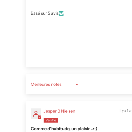
Basé sur 5 avis
Sort by
Aimer la coupe et la construction, vêtement de qualité.
Jesper B Nielsen
il y a 1 a
Comme d'habitude, un plaisir ..:-)