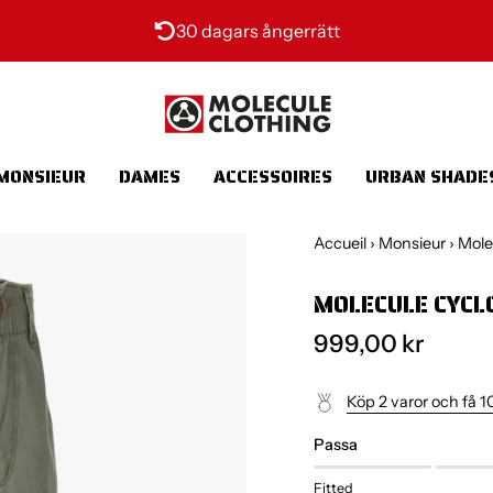
30 dagars ångerrätt
MONSIEUR
DAMES
ACCESSOIRES
URBAN SHADE
Accueil
›
Monsieur
›
Mole
MOLECULE CYCLO
999,00 kr
Köp 2 varor och få 1
Passa
Fitted