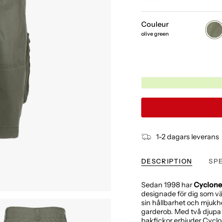
Couleur
olive
gree
olive green
1-2 dagars leverans
DESCRIPTION
SP
Sedan 1998 har
Cyclone
designade för dig som vä
sin hållbarhet och mjukhet
garderob. Med två djupa 
bakfickor erbjuder Cycl