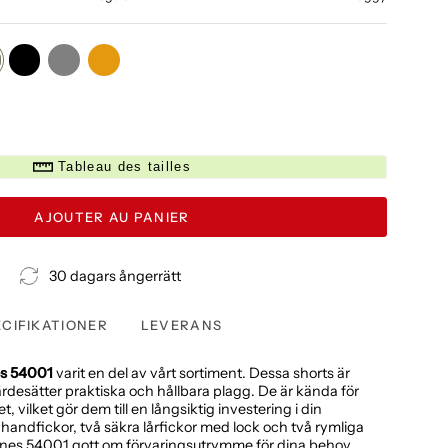
-
black
grey
orange
n
Tableau des tailles
AJOUTER AU PANIER
30 dagars ångerrätt
ECIFIKATIONER
LEVERANS
s 54001
varit en del av vårt sortiment. Dessa shorts är
rdesätter praktiska och hållbara plagg. De är kända för
, vilket gör dem till en långsiktig investering i din
handfickor, två säkra lårfickor med lock och två rymliga
ones 54001 gott om förvaringsutrymme för dina behov.