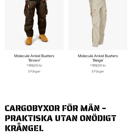
Molecule Ankel Busters
Molecule Ankel Busters
'Brown'
'Beige'
1 199,00 kr
1 199,00 kr
5 Färger
5 Färger
CARGOBYXOR FÖR MÄN –
PRAKTISKA UTAN ONÖDIGT
KRÅNGEL