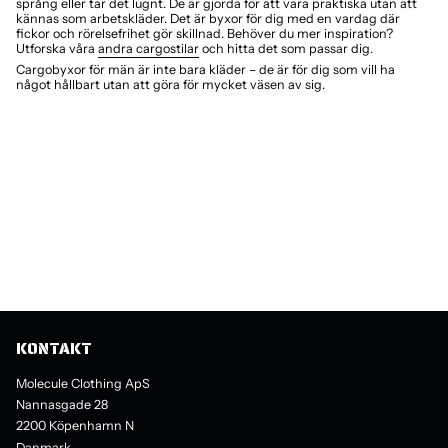
språng eller tar det lugnt. De är gjorda för att vara praktiska utan att
kännas som arbetskläder. Det är byxor för dig med en vardag där
fickor och rörelsefrihet gör skillnad. Behöver du mer inspiration?
Utforska våra
andra cargostilar
och hitta det som passar dig.
Cargobyxor för män är inte bara kläder – de är för dig som vill ha
något hållbart utan att göra för mycket väsen av sig.
KONTAKT
Molecule Clothing ApS
Nannasgade 28
2200 Köpenhamn N
Danmark