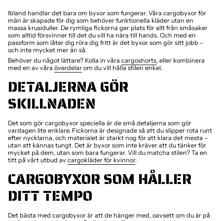
Ibland handlar det bara om byxor som fungerar. Våra cargobyxor för
män är skapade för dig som behöver funktionella kläder utan en
massa krusiduller. De rymliga fickorna ger plats för allt från småsaker
som alltid försvinner till det du vill ha nära till hands. Och med en
passform som låter dig röra dig fritt är det byxor som gör sitt jobb –
och inte mycket mer än så.
Behöver du något lättare? Kolla in våra
cargoshorts
, eller kombinera
med en av våra
överdelar
om du vill hålla stilen enkel.
DETALJERNA GÖR
SKILLNADEN
Det som gör cargobyxor speciella är de små detaljerna som gör
vardagen lite enklare. Fickorna är designade så att du slipper rota runt
efter nycklarna, och materialet är starkt nog för att klara det mesta –
utan att kännas tungt. Det är byxor som inte kräver att du tänker för
mycket på dem, utan som bara fungerar. Vill du matcha stilen? Ta en
titt på vårt utbud av
cargokläder för kvinnor
.
CARGOBYXOR SOM HÅLLER
DITT TEMPO
Det bästa med cargobyxor är att de hänger med, oavsett om du är på