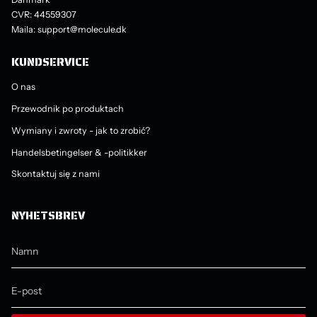
CVR: 44559307
Maila: support@molecule.dk
KUNDSERVICE
O nas
Przewodnik po produktach
Wymiany i zwroty - jak to zrobić?
Handelsbetingelser & -politikker
Skontaktuj się z nami
NYHETSBREV