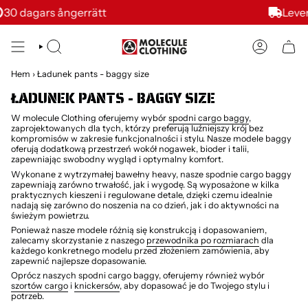
Smuts
Leverans i SE från 59 kr
till
innehållet
SÖK
KONTON
Hem
›
Ładunek pants - baggy size
ŁADUNEK PANTS - BAGGY SIZE
W molecule Clothing oferujemy wybór
spodni cargo baggy
,
zaprojektowanych dla tych, którzy preferują luźniejszy krój bez
kompromisów w zakresie funkcjonalności i stylu. Nasze modele baggy
oferują dodatkową przestrzeń wokół nogawek, bioder i talii,
zapewniając swobodny wygląd i optymalny komfort.
Wykonane z wytrzymałej bawełny heavy, nasze spodnie cargo baggy
zapewniają zarówno trwałość, jak i wygodę. Są wyposażone w kilka
praktycznych kieszeni i regulowane detale, dzięki czemu idealnie
nadają się zarówno do noszenia na co dzień, jak i do aktywności na
świeżym powietrzu.
Ponieważ nasze modele różnią się konstrukcją i dopasowaniem,
zalecamy skorzystanie z naszego
przewodnika po rozmiarach
dla
każdego konkretnego modelu przed złożeniem zamówienia, aby
zapewnić najlepsze dopasowanie.
Oprócz naszych spodni cargo baggy, oferujemy również wybór
szortów cargo
i
knickersów
, aby dopasować je do Twojego stylu i
potrzeb.