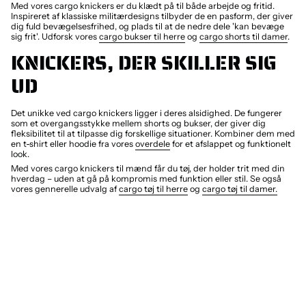
Med vores cargo knickers er du klædt på til både arbejde og fritid.
Inspireret af klassiske militærdesigns tilbyder de en pasform, der giver
dig fuld bevægelsesfrihed, og plads til at de nedre dele 'kan bevæge
sig frit'. Udforsk vores
cargo bukser til herre
og
cargo shorts til damer
.
KNICKERS, DER SKILLER SIG
UD
Det unikke ved cargo knickers ligger i deres alsidighed. De fungerer
som et overgangsstykke mellem shorts og bukser, der giver dig
fleksibilitet til at tilpasse dig forskellige situationer. Kombiner dem med
en t-shirt eller hoodie fra vores
overdele
for et afslappet og funktionelt
look.
Med vores cargo knickers til mænd får du tøj, der holder trit med din
hverdag – uden at gå på kompromis med funktion eller stil. Se også
vores gennerelle udvalg af
cargo tøj til herre
og
cargo tøj til damer.