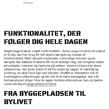
5 Farver
FUNKTIONALITET, DER
FØLGER DIG HELE DAGEN
Nogle dage kræver noget midt imellem. Vores cargo knickers til mænd
er til dig, der har brug for lidt ekstra længde og masser af
funktionalitet. Med robuste materialer, rummelige lommer og en
længde, der dækker knæene, får du et alsidigt valg, der fungerer både
på arbejde, i naturen og hjemme på sofaen. Vores knickers har store
sidelommer, der giver plads til alt fra mobil og nøgler til værktøj og
småting, du skal have lige ved hånden. Stoffet er slidstærkt nok til
hverdagens udfordringer og let nok til at være behageligt, selv når
temperaturen stiger. Hvis du søger kortere alternativer, kan du tjekke
vores udvalg af
cargo shorts til herre
.
FRA BYGGEPLADSEN TIL
BYLIVET