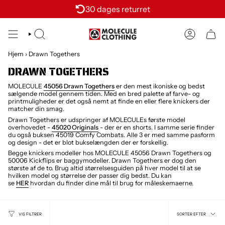
Skit
30 dages returret
to
content
SØG
KONTI
Hjem
›
Drawn Togethers
DRAWN TOGETHERS
MOLECULE
45056 Drawn Togethers
er den mest ikoniske og bedst
sælgende model gennem tiden. Med en bred palette af farve- og
printmuligheder er det også nemt at finde en eller flere knickers der
matcher din smag.
Drawn Togethers er udspringer af MOLECULEs første model
overhovedet -
45020 Originals
- der er en shorts. I samme serie finder
du også buksen 45019 Comfy Combats. Alle 3 er med samme pasform
og design - det er blot bukselængden der er forskellig.
Begge knickers modeller hos MOLECULE 45056 Drawn Togethers og
50006 Kickflips er baggymodeller. Drawn Togethers er dog den
største af de to. Brug altid størrelsesguiden på hver model til at se
hvilken model og størrelse der passer dig bedst. Du kan
se
HER
hvordan du finder dine mål til brug for måleskemaerne.
SORTER
SORTER EFTER
VIS FILTRER