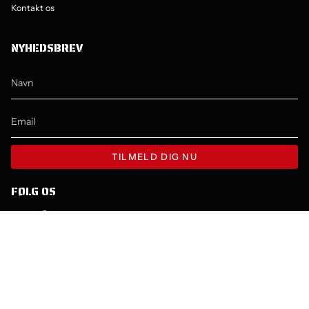
Kontakt os
NYHEDSBREV
TILMELD DIG NU
FØLG OS
Instagram
Facebook
YouTube
SPROG
VALUTA
DANSK
SEK KR
© Molecule 2026