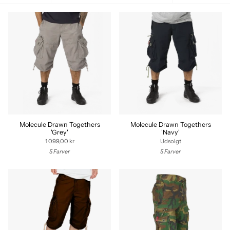
EFTER
Molecule Drawn Togethers
Molecule Drawn Togethers
'Grey'
'Navy'
1 099,00 kr
Udsolgt
5 Farver
5 Farver