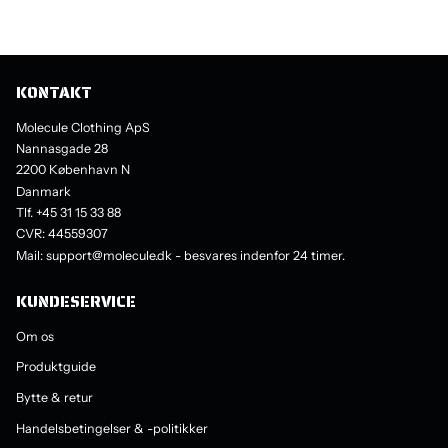
KONTAKT
Molecule Clothing ApS
Nannasgade 28
2200 København N
Danmark
Tlf. +45 31 15 33 88
CVR: 44559307
Mail: support@molecule.dk - besvares indenfor 24 timer.
KUNDESERVICE
Om os
Produktguide
Bytte & retur
Handelsbetingelser & -politikker