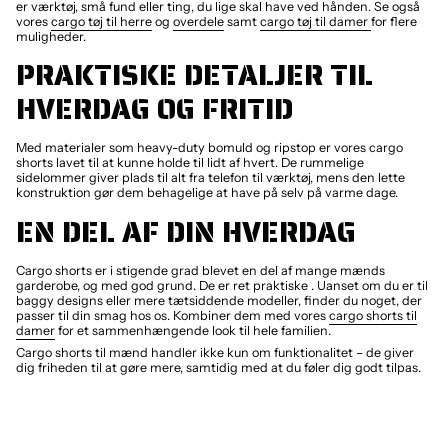
er værktøj, små fund eller ting, du lige skal have ved hånden. Se også
vores
cargo tøj til herre
og
overdele
samt
cargo tøj til damer
for flere
muligheder.
PRAKTISKE DETALJER TIL
HVERDAG OG FRITID
Med materialer som heavy-duty bomuld og ripstop er vores cargo
shorts lavet til at kunne holde til lidt af hvert. De rummelige
sidelommer giver plads til alt fra telefon til værktøj, mens den lette
konstruktion gør dem behagelige at have på selv på varme dage.
EN DEL AF DIN HVERDAG
Cargo shorts er i stigende grad blevet en del af mange mænds
garderobe, og med god grund. De er ret praktiske . Uanset om du er til
baggy designs eller mere tætsiddende modeller, finder du noget, der
passer til din smag hos os. Kombiner dem med vores
cargo shorts til
damer
for et sammenhængende look til hele familien.
Cargo shorts til mænd handler ikke kun om funktionalitet – de giver
dig friheden til at gøre mere, samtidig med at du føler dig godt tilpas.