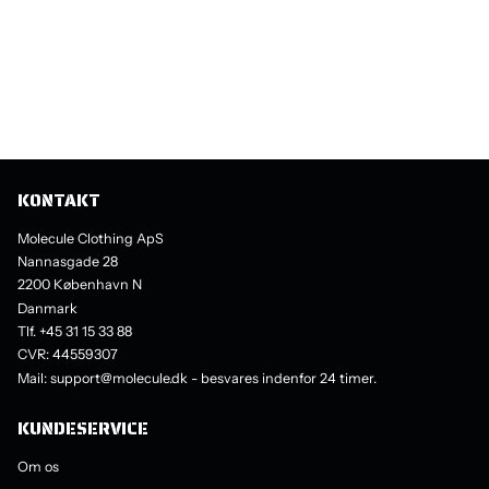
KONTAKT
Molecule Clothing ApS
Nannasgade 28
2200 København N
Danmark
Tlf. +45 31 15 33 88
CVR: 44559307
Mail: support@molecule.dk - besvares indenfor 24 timer.
KUNDESERVICE
Om os