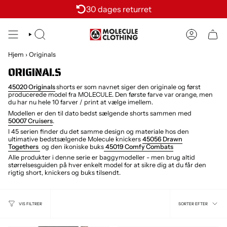
Skit
30 dages returret
to
content
SØG
KONTI
Hjem
›
Originals
ORIGINALS
45020 Originals
shorts er som navnet siger den originale og først
producerede model fra MOLECULE. Den første farve var orange, men
du har nu hele 10 farver / print at vælge imellem.
Modellen er den til dato bedst sælgende shorts sammen med
50007 Cruisers
.
I 45 serien finder du det samme design og materiale hos den
ultimative bedstsælgende Molecule knickers
45056
Drawn
Togethers
og den ikoniske buks
45019
Comfy Combats
Alle produkter i denne serie er baggymodeller - men brug altid
størrelsesguiden på hver enkelt model for at sikre dig at du får den
rigtig short, knickers og buks tilsendt.
SORTER
SORTER EFTER
VIS FILTRER
EFTER