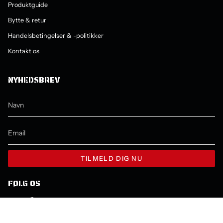
Produktguide
Bytte & retur
Handelsbetingelser & -politikker
Kontakt os
NYHEDSBREV
TILMELD DIG NU
FØLG OS
Instagram
Facebook
YouTube
SPROG
VALUTA