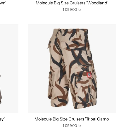
own'
Molecule Big Size Cruisers 'Woodland'
1 099,00 kr
ey'
Molecule Big Size Cruisers 'Tribal Camo'
1 099,00 kr